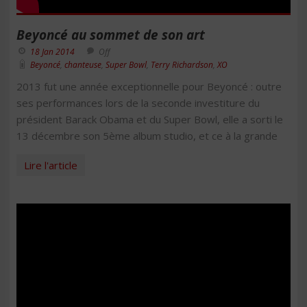
Beyoncé au sommet de son art
18 Jan 2014
Off
Beyoncé
,
chanteuse
,
Super Bowl
,
Terry Richardson
,
XO
2013 fut une année exceptionnelle pour Beyoncé : outre
ses performances lors de la seconde investiture du
président Barack Obama et du Super Bowl, elle a sorti le
13 décembre son 5ème album studio, et ce à la grande
Lire l'article