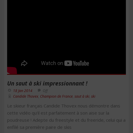
Un saut à ski impressionnant !
18 Jan 2014
Off
Candide Thovex
,
Champion de France
,
saut à ski
,
ski
Le skieur français Candide Thovex nous démontre dans
cette vidéo qu’il est parfaitement à son aise sur la
poudreuse ! Adepte du freestyle et du freeride, celui qui a
enfilé sa première paire de skis