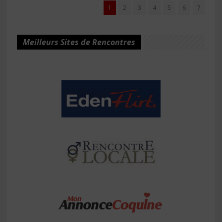
1
2
3
4
5
6
7
Meilleurs Sites de Rencontres