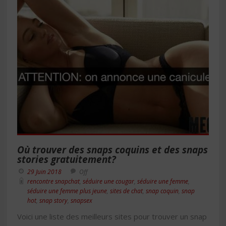
Où trouver des snaps coquins et des snaps
stories gratuitement?
29 Juin 2018
Off
rencontre snapchat
,
séduire une cougar
,
séduire une femme
,
séduire une femme plus jeune
,
sites de chat
,
snap coquin
,
snap
hot
,
snap story
,
snapsex
Voici une liste des meilleurs sites pour trouver un snap