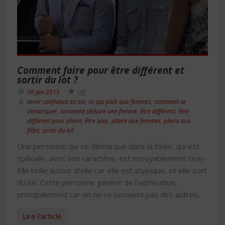
Comment faire pour être différent et
sortir du lot ?
09 Jan 2015
Off
avoir confiance en soi
,
ce qui plaît aux femmes
,
comment se
démarquer
,
comment séduire une femme
,
être différent
,
être
différent pour plaire
,
être sexy
,
plaire aux femmes
,
plaire aux
filles
,
sortir du lot
Une personne qui se démarque dans la foule, qui est
spéciale, avec son caractère, est incroyablement sexy.
Elle brille autour d’elle car elle est atypique, et elle sort
du lot. Cette personne génère de l’admiration,
principalement car on ne se souvient pas des autres,
Lire l'article