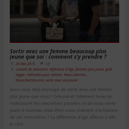
Sortir avec une femme beaucoup plus
jeune que soi : comment s’y prendre ?
28 Mai 2015
Off
conseils de séduction
,
différence d'âge
,
femmes plus jeune
,
gold
digger
,
méthodes pour séduire
,
Nous Libertins
,
NousLibertins.com
,
sortir avec une jeune
Avez-vous déjà envisagé de sortir avec une femme
plus jeune que vous ? Cela parait tellement beau de
redécouvrir les rencontres passées et de vous sentir
jeune à nouveau, mais êtes-vous vraiment à la hauteur
de ces rencontres ? La différence d’âge affecte-t-elle
le côté