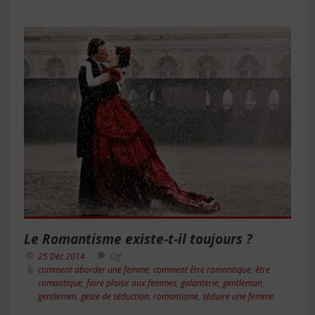
Le Romantisme existe-t-il toujours ?
25 Déc 2014
Off
comment aborder une femme
,
comment être romantique
,
être
romantique
,
faire plaisir aux femmes
,
galanterie
,
gentleman
,
gentlemen
,
geste de séduction
,
romantisme
,
séduire une femme