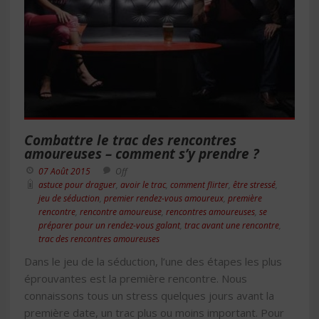
Combattre le trac des rencontres
amoureuses – comment s’y prendre ?
07 Août 2015
Off
astuce pour draguer
,
avoir le trac
,
comment flirter
,
être stressé
,
jeu de séduction
,
premier rendez-vous amoureux
,
première
rencontre
,
rencontre amoureuse
,
rencontres amoureuses
,
se
préparer pour un rendez-vous galant
,
trac avant une rencontre
,
trac des rencontres amoureuses
Dans le jeu de la séduction, l’une des étapes les plus
éprouvantes est la première rencontre. Nous
connaissons tous un stress quelques jours avant la
première date, un trac plus ou moins important. Pour