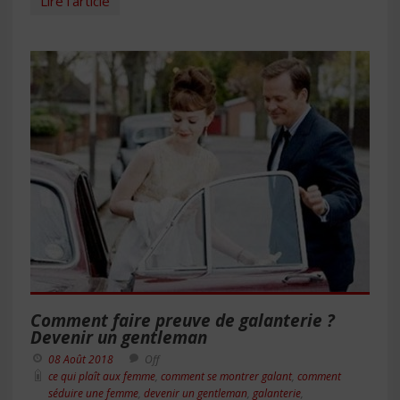
Lire l'article
Comment faire preuve de galanterie ?
Devenir un gentleman
08 Août 2018
Off
ce qui plaît aux femme
,
comment se montrer galant
,
comment
séduire une femme
,
devenir un gentleman
,
galanterie
,