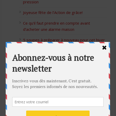
pression
Joyeuse fête de l’Action de grâce!
Ce qu’il faut prendre en compte avant
d’acheter une alarme maison
5 soupes à préparer à nouveau pour cet hiver
Bon Halloween à tous
5 idées cadeaux Moulinex pour votre mère
pour l’Action de Grâce
Blague de café: Une femme infidèle trompe
son mari
Listes des Sites de Rencontre