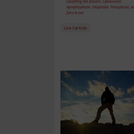
Lipofilling des fessiers
,
Liposuccion
,
Nymphoplastie
,
Otoplastie
,
Pénoplastie
,
se
faire le nez
Lire l'article