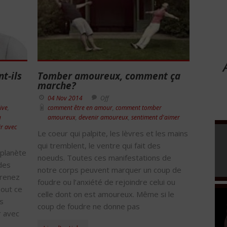
t-ils
Tomber amoureux, comment ça
marche?
04 Nov 2014
Off
ive
,
comment être en amour
,
comment tomber
a
amoureux
,
devenir amoureux
,
sentiment d'aimer
ir avec
Le coeur qui palpite, les lèvres et les mains
qui tremblent, le ventre qui fait des
planète
noeuds. Toutes ces manifestations de
des
notre corps peuvent marquer un coup de
Prenez
foudre ou l’anxiété de rejoindre celui ou
Tout ce
celle dont on est amoureux. Même si le
ts
coup de foudre ne donne pas
r avec