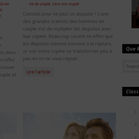
,
la vie
vie de couple
,
vivre son couple
is
Conseils pour ne plus se disputer ! L’une
e
,
des grandes craintes des hommes en
couple est de multiplier les disputes avec
leur copine. Beaucoup savent en effet que
ux
les disputes mènent souvent à la rupture,
n
Que 
or voir votre copine se transformer peu à
les deux
peu en ex ne vous réjouit
en effet
trouver
Lire l'article
ouple et
Class