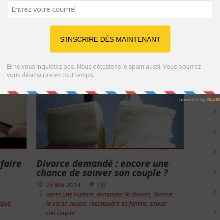
Lire l'article
Article
Aucun ar
Catég
faire
Divorce demandé : encore une
chance de sauver son couple ?
25 Mar 2014
Off
,
apres une rupture
,
demander le divorce
,
divorce
,
tique
,
la vie en couple
,
reconquérir sa femme
,
sauver
son couple