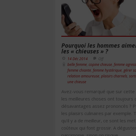
Pourquoi les hommes aimen
les « chieuses » ?
14 Déc 2014
Off
belle femme
,
copine chieuse
,
femme agress
femme chiante
,
femme hystérique
,
gérer s
relation amoureuse
,
plaisirs charnels
,
sort
une chieuse
Avez-vous remarqué que sur cette 
les meilleures choses ont toujours 
désavantages assez prononcés ? 
les plaisirs culinaires par exemple. 
qu’il y a de meilleur, ce sont les me
coûteux qui font grossir. A déguste
parcimonie, sinon on risque