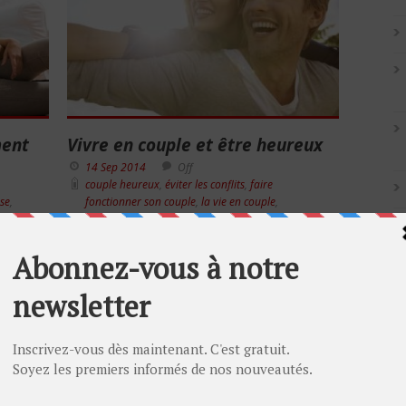
ment
Vivre en couple et être heureux
14 Sep 2014
Off
couple heureux
,
éviter les conflits
,
faire
se
,
fonctionner son couple
,
la vie en couple
,
ouple
psychologie du couple
,
sauver son couple
,
vivre
en couple
,
vivre son couple
, c’est
Heureux en couple Quels sont les secrets
 que
des couples heureux ? En effet, vous
es
aimeriez pouvoir vivre votre couple
tait.
sereinement, car votre pire crainte est de
 Les
vous séparer un jour de votre copine. Pour
’en
Artic
éviter que celle-ci ne devienne une ex
parmi tant d’autres, vous êtes donc