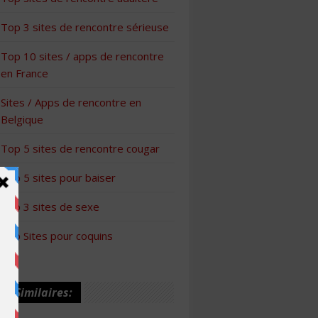
Top 3 sites de rencontre sérieuse
Top 10 sites / apps de rencontre
en France
Sites / Apps de rencontre en
Belgique
Top 5 sites de rencontre cougar
Top 5 sites pour baiser
Top 3 sites de sexe
Top Sites pour coquins
les Similaires: