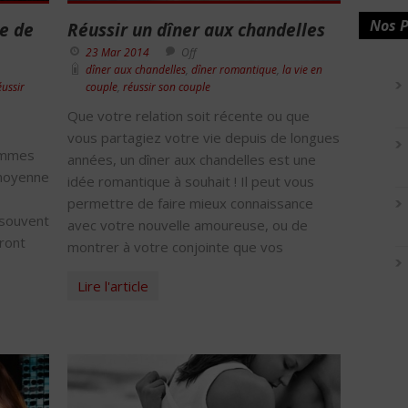
Nos P
e de
Réussir un dîner aux chandelles
23 Mar 2014
Off
dîner aux chandelles
,
dîner romantique
,
la vie en
éussir
couple
,
réussir son couple
Que votre relation soit récente ou que
vous partagiez votre vie depuis de longues
hommes
années, un dîner aux chandelles est une
 moyenne
idée romantique à souhait ! Il peut vous
permettre de faire mieux connaissance
 souvent
avec votre nouvelle amoureuse, ou de
uront
montrer à votre conjointe que vos
Lire l'article