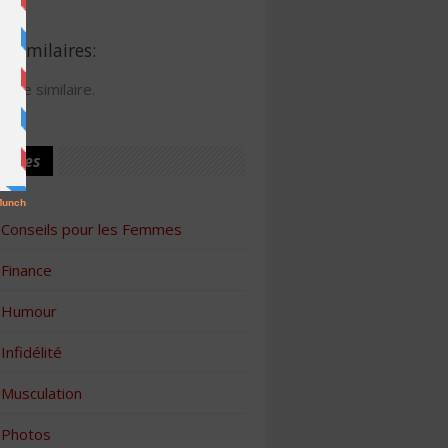
s Similaires:
ticle similaire.
ories
Conseils pour les Femmes
Finance
Humour
Infidélité
Musculation
Photos