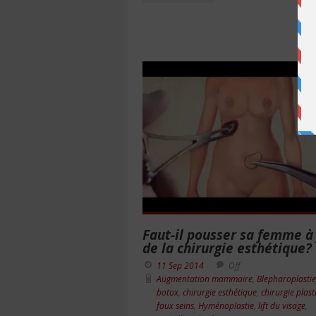
Faut-il pousser sa femme à 
de la chirurgie esthétique?
11 Sep 2014
Off
Augmentation mammaire
,
Blepharoplastie
botox
,
chirurgie esthétique
,
chirurgie plas
faux seins
,
Hyménoplastie
,
lift du visage
,