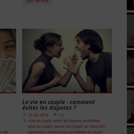
Lire l'article
La vie en couple : comment
éviter les disputes ?
22 Sep 2014
Off
crise de couple
,
éviter les disputes
,
problèmes
e
dans un couple
,
sauver son couple
,
se réconcilier
,
re des
séparation
,
solutions aux problèmes de couple
,