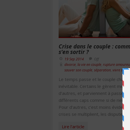
Crise dans le couple : com
s’en sortir ?
19 Sep 2014
Off
divorce
,
la vie en couple
,
rupture amoureu
sauver son couple
,
séparation
,
vivre son c
Le temps passe et le couple change
inévitable. Certains le gèrent mieux
d’autres, et parviennent à passer l
différents caps comme si de rien n’é
Pour d’autres, c’est moins évident.
crises se multiplient, les disputes n
Lire l'article