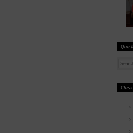
Que 
Class