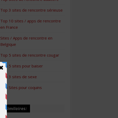
Top 3 sites de rencontre sérieuse
Top 10 sites / apps de rencontre
en France
Sites / Apps de rencontre en
Belgique
Top 5 sites de rencontre cougar
Top 5 sites pour baiser
Top 3 sites de sexe
Top Sites pour coquins
les Similaires: