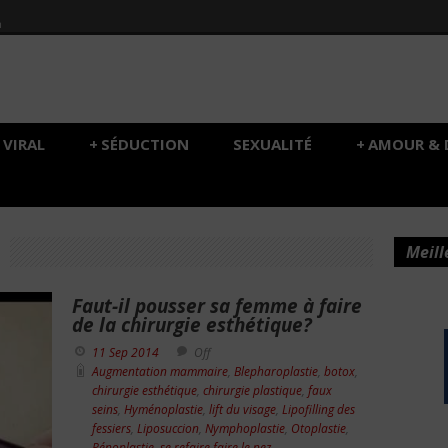
h
VIRAL
+
SÉDUCTION
SEXUALITÉ
+
AMOUR & 
Meill
Faut-il pousser sa femme à faire
de la chirurgie esthétique?
11 Sep 2014
Off
Augmentation mammaire
,
Blepharoplastie
,
botox
,
chirurgie esthétique
,
chirurgie plastique
,
faux
seins
,
Hyménoplastie
,
lift du visage
,
Lipofilling des
fessiers
,
Liposuccion
,
Nymphoplastie
,
Otoplastie
,
Pénoplastie
,
se refaire faire le nez