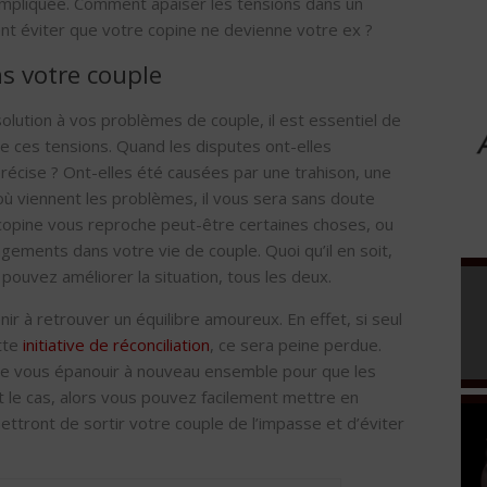
ompliquée. Comment apaiser les tensions dans un
nt éviter que votre copine ne devienne votre ex ?
s votre couple
olution à vos problèmes de couple, il est essentiel de
ue ces tensions. Quand les disputes ont-elles
récise ? Ont-elles été causées par une trahison, une
où viennent les problèmes, il vous sera sans doute
 copine vous reproche peut-être certaines choses, ou
ements dans votre vie de couple. Quoi qu’il en soit,
pouvez améliorer la situation, tous les deux.
ir à retrouver un équilibre amoureux. En effet, si seul
ette
initiative de réconciliation
, ce sera peine perdue.
de vous épanouir à nouveau ensemble pour que les
t le cas, alors vous pouvez facilement mettre en
ttront de sortir votre couple de l’impasse et d’éviter