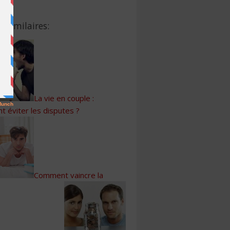
s Similaires:
La vie en couple :
 éviter les disputes ?
Comment vaincre la