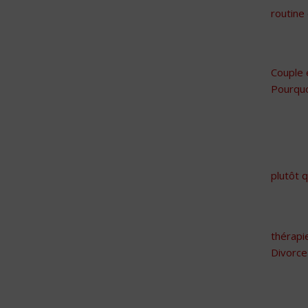
routine
Couple 
Pourquo
plutôt q
thérapi
Divorce