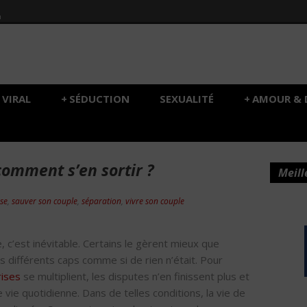
h
VIRAL
+
SÉDUCTION
SEXUALITÉ
+
AMOUR & 
 comment s’en sortir ?
Meill
se
,
sauver son couple
,
séparation
,
vivre son couple
 c’est inévitable. Certains le gèrent mieux que
s différents caps comme si de rien n’était. Pour
rises
se multiplient, les disputes n’en finissent plus et
vie quotidienne. Dans de telles conditions, la vie de