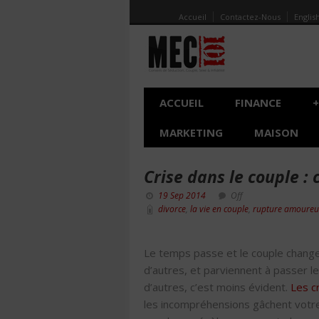
Accueil
Contactez-Nous
Englis
ACCUEIL
FINANCE
+
MARKETING
MAISON
Crise dans le couple :
19 Sep 2014
Off
divorce
,
la vie en couple
,
rupture amoureu
Le temps passe et le couple change,
d’autres, et parviennent à passer le
d’autres, c’est moins évident.
Les c
les incompréhensions gâchent votre 