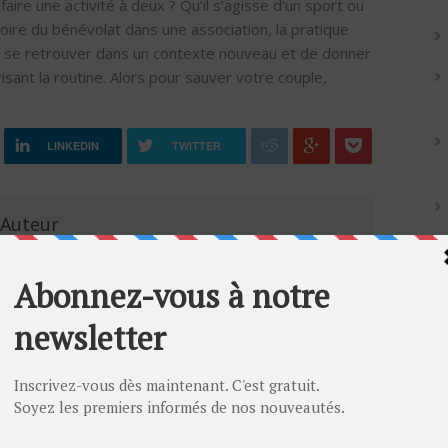
aire une activité à deux ? Qu’il s’agisse d’un sport ou
voire du bénévolat dans une association, la pratique
e se retrouver dans un contexte nouveau et de donner
sant la routine. Alors pour sauver votre couple,
LINKEDIN
TWITTER
'Auteur
Artic