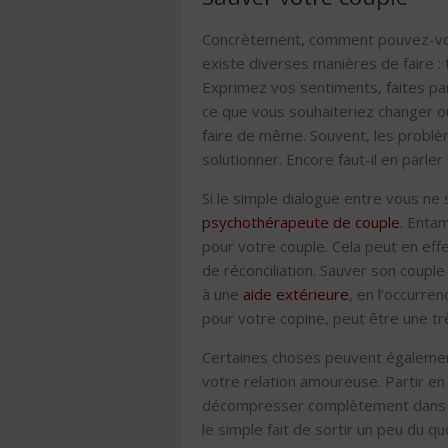
Concrètement, comment pouvez-vous
existe diverses manières de faire : 
Exprimez vos sentiments, faites pa
ce que vous souhaiteriez changer ou 
faire de même. Souvent, les problèm
solutionner. Encore faut-il en parler 
Si le simple dialogue entre vous ne
psychothérapeute de couple
. Enta
pour votre couple. Cela peut en eff
de réconciliation. Sauver son couple
à une
aide extérieure
, en l’occurre
pour votre copine, peut être une tr
Certaines choses peuvent égalemen
votre relation amoureuse. Partir e
décompresser complètement dans un 
le simple fait de sortir un peu du q