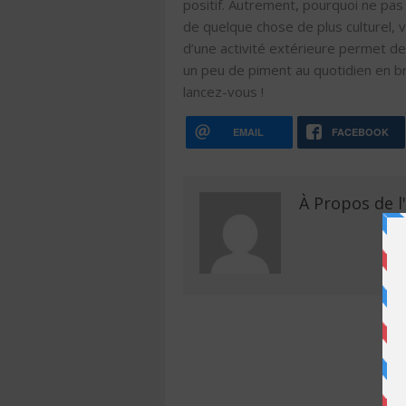
positif. Autrement, pourquoi ne pas f
de quelque chose de plus culturel, 
d’une activité extérieure permet d
un peu de piment au quotidien en bri
lancez-vous !
EMAIL
FACEBOOK
À Propos de l