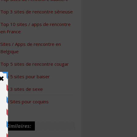
Top 3 sites de rencontre sérieuse
Top 10 sites / apps de rencontre
en France
Sites / Apps de rencontre en
Belgique
Top 5 sites de rencontre cougar
Top 5 sites pour baiser
Top 3 sites de sexe
Top Sites pour coquins
les Similaires: