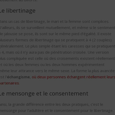
Le libertinage
Dans un cas de libertinage, le mari et la femme sont complices.
D’ailleurs, ils se surveillent mutuellement, et même si le sentimen
de jalousie se pose, ils sont sur le même pied d’égalité. Il existe
plusieurs formes de libertinage qui se pratiquent à 4 (2 couples)
généralement. Le plus simple étant les caresses qui se pratiquen
à 4, mais où il n’y aura pas de pénétration croisée. Une version
plus compliquée est celle où des croisements existent réellement
et où les deux femmes ou les deux hommes expérimentent
même leur attirance vers le même sexe. La forme la plus avancée
st l’
échangisme
,
où deux personnes échangent réellement leur
partenaires
.
Le mensonge et le consentement
Ainsi, la grande différence entre les deux pratiques, c’est le
mensonge pour l’adultère et le consentement pour le libertinage.