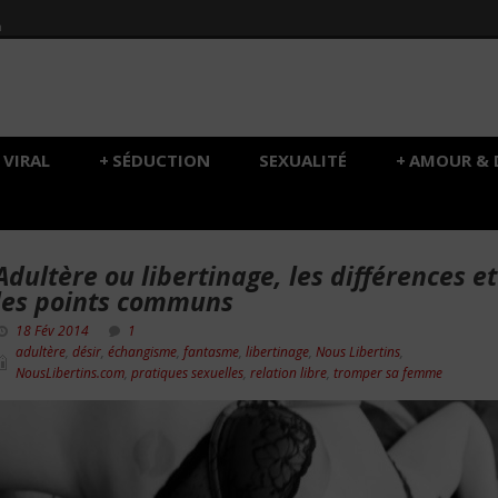
h
VIRAL
+
SÉDUCTION
SEXUALITÉ
+
AMOUR & 
Adultère ou libertinage, les différences et
les points communs
18 Fév 2014
1
adultère
,
désir
,
échangisme
,
fantasme
,
libertinage
,
Nous Libertins
,
NousLibertins.com
,
pratiques sexuelles
,
relation libre
,
tromper sa femme