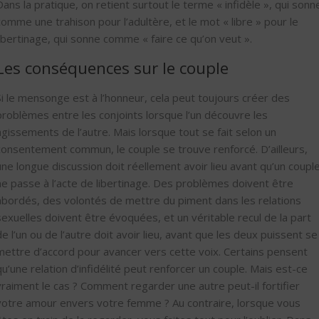
Dans la pratique, on retient surtout le terme « infidèle », qui sonn
comme une trahison pour l’adultère, et le mot « libre » pour le
libertinage, qui sonne comme « faire ce qu’on veut ».
Les conséquences sur le couple
Si le mensonge est à l’honneur, cela peut toujours créer des
problèmes entre les conjoints lorsque l’un découvre les
agissements de l’autre. Mais lorsque tout se fait selon un
consentement commun, le couple se trouve renforcé. D’ailleurs,
une longue discussion doit réellement avoir lieu avant qu’un coupl
ne passe à l’acte de libertinage. Des problèmes doivent être
abordés, des volontés de mettre du piment dans les relations
sexuelles doivent être évoquées, et un véritable recul de la part
de l’un ou de l’autre doit avoir lieu, avant que les deux puissent se
mettre d’accord pour avancer vers cette voix. Certains pensent
qu’une relation d’infidélité peut renforcer un couple. Mais est-ce
vraiment le cas ? Comment regarder une autre peut-il fortifier
votre amour envers votre femme ? Au contraire, lorsque vous