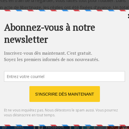
êtes en train de la regarder, vous faites tout pour l’oublier. Dans
un acte de libertinage, les règles ont été fixées d’avance. Un total
consentement a été établi au préalable. Et l’acte en lui-même n’a
pu être décidé que s’il doit théoriquement apporter quelque chos
au couple. Cependant, il faut se rendre à l’évidence, un acte de
libertinage peut réellement donner le goût de l’adultère chez l’un
des acteurs, et cette fois à l’insu de son partenaire, surtout s’il
éprouve plus de plaisir avec l’autre femme qu’avec la sienne, pour
un homme par exemple. C’est le seul méfait visible du libertinage.
Les sites adultères, face au libertinage
En théorie,
les sites adultères
se méfient du libertinage. En effet,
ces deux pratiques ont chacune leurs clients, si bien qu’une
personne qui prône le libertinage peut nuire à la réputation d’un
site adultère. Aussi, les deux pratiques ne vont jamais ensemble.
Mais reconnaissons-le,
les sites sur le libertinage
ne sont pas
aussi populaires que les sites sur l’adultère.
EMAIL
FACEBOOK