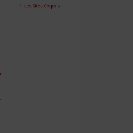
Les Sites Coquins
n
n
r