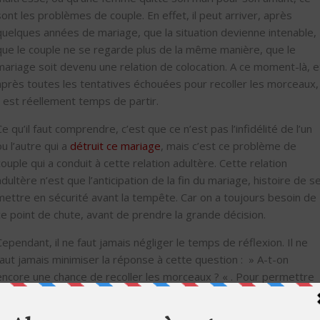
sont les problèmes de couple. En effet, il peut arriver, après
quelques années de mariage, que la situation devienne intenable,
que le couple ne se regarde plus de la même manière, que le
mariage soit devenu une relation de colocation. A ce moment-là, e
après toutes les tentatives échouées pour recoller les morceaux,
il est réellement temps de partir.
Ce qu’il faut comprendre, c’est que ce n’est pas l’infidélité de l’un
ou l’autre qui a
détruit ce mariage
, mais c’est ce problème de
couple qui a conduit à cette relation adultère. Cette relation
adultère n’est que l’anticipation de la fin du mariage, histoire de s
mettre en sécurité avant la tempête. Car on a toujours besoin de
ce point de chute, avant de prendre la grande décision.
Cependant, il ne faut jamais négliger le temps de réflexion. Il ne
faut jamais minimiser la réponse à cette question : » A-t-on
encore une chance de recoller les morceaux ? « . Pour permettre
au moins à la décision qui va suivre de survivre, et à cette questio
de ne pas être reposée après quelques mois.