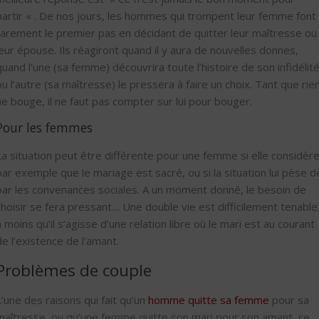
partir « . De nos jours, les hommes qui trompent leur femme font
rarement le premier pas en décidant de quitter leur maîtresse ou
leur épouse. Ils réagiront quand il y aura de nouvelles donnes,
quand l’une (sa femme) découvrira toute l’histoire de son infidélité
ou l’autre (sa maîtresse) le pressera à faire un choix. Tant que rie
ne bouge, il ne faut pas compter sur lui pour bouger.
Pour les femmes
La situation peut être différente pour une femme si elle considèr
par exemple que le mariage est sacré, ou si la situation lui pèse d
par les convenances sociales. A un moment donné, le besoin de
choisir se fera pressant… Une double vie est difficilement tenable
à moins qu’il s’agisse d’une relation libre où le mari est au courant
de l’existence de l’amant.
Problèmes de couple
L’une des raisons qui fait qu’un
homme quitte sa femme
pour sa
maîtresse, ou qu’une femme quitte son mari pour son amant, ce