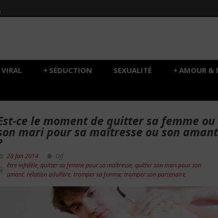
h
VIRAL
+
SÉDUCTION
SEXUALITÉ
+
AMOUR & 
Est-ce le moment de quitter sa femme ou
son mari pour sa maîtresse ou son amant
?
28 Jan 2014
Off
être infidèle
,
quitter sa femme pour sa maîtresse
,
quitter son mari pour son
amant
,
relation adultère
,
tromper sa femme
,
tromper son partenaire