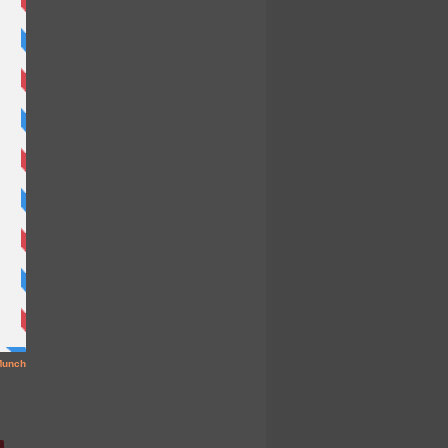
l
n
e