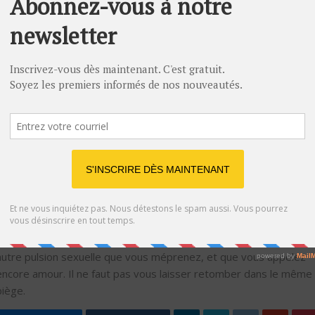
L’amour pour l’autre
Le vrai amour existe vraiment, mais il est tellement difficile à
trouver. De nos jours, ce sentiment est quelque peu délaissé. A te
point qu’on choisit parfois de se marier très vite pour de
mauvaises raisons, par exemple pour ces pulsions sexuelles qu’o
a prises pour de l’amour, pour de l’argent… Mais un jour, l’amour
frappe quand même à notre porte, le vrai cette fois.
Et il est possible de dire stop. Quand vous vous sentez vraiment
amoureux du nouveau venu, vous ne pouvez plus rien ressentir
pour l' » ancien « . Il est alors grand temps de partir.
Cependant, il faut faire attention. Il est encore possible que ce ne
soit pas encore le vrai. Il est encore possible que ce ne soit qu’un
autre pulsion sexuelle que vous méprenez, et que vous appelez
encore amour. Il ne faut pas vous laisser retomber dans le même
piège.