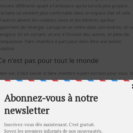
besoins différents quant à l’ambiance qui lui sera la plus propice.
Certains se sentent plus confortable dans un espace clair et vide.
D’autres aiment les couleurs vives et les bibelots qui leur
apportent de l’énergie. Lorsqu’on se retire dans son endroit, on s
revigore. En en sortant, on est à l’écoute des autres, et plein de
compassion. Faire chambre à part peut donc être une bonne
solution.
Ce n’est pas pour tout le monde
Bien sûr, il faut savoir si faire chambre à part est bon pour vous. Si
vous et votre conjointe traversez déjà une période de froid où
vous avez du mal à communiquer, ne faites pas chambre à part
pour éviter de vous côtoyer. Avoir chacun sa chambre peut être u
moyen de prévenir les problèmes, mais, à moins que les amants
soient des personnes naturellement solitaires qui souffrent
lorsqu’ils ne peuvent trouver de solitude, avoir chacun sa chambr
ne guérira pas les problèmes de couple. Aussi, avoir chacun sa
chambre ne signifie pas dormir tout le temps à part. Cela laisse la