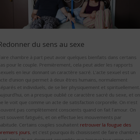
Redonner du sens au sexe
Faire chambre à part peut avoir quelques bienfaits dans certains
cas pour le couple. Premièrement, cela peut aider les rapports
sexuels en leur donnant un caractère sacré. L’acte sexuel est un
acte d’union qui permet à deux êtres humains, normalement
séparés et individuels, de se lier physiquement et spirituellement.
Aujourd’hui, on a presque oublié ce caractère sacré du sexe, et on
ne le voit que comme un acte de satisfaction corporelle. On n’est
souvent pas complètement conscients quand on fait l’amour. On
est souvent fatigués, et on effectue les mouvements par
habitude. Certains couples souhaitent
retrouver la fougue des
premiers jours
, et c’est pourquoi ils choisissent de faire chambre 
part. Ainsi, ils ne dorment ensemble que lorsque leur union est