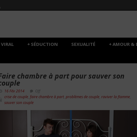
h
VIRAL
+
SÉDUCTION
SEXUALITÉ
+
AMOUR & 
Faire chambre à part pour sauver son
couple
16 Fév 2014
Off
crise de couple
,
faire chambre à part
,
problèmes de couple
,
raviver la flamme
,
sauver son couple