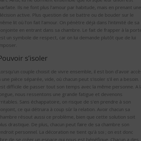
parfaite. Ils ne font plus l’amour par habitude, mais en prenant un
décision active. Plus question de se battre ou de bouder sur le
même lit où l’on fait l’amour. On pénètre déjà dans l’intimité de sa
conjointe en entrant dans sa chambre. Le fait de frapper à la port
est un symbole de respect, car on lui demande plutôt que de lui
imposer.
Pouvoir s’isoler
Lorsqu’un couple choisit de vivre ensemble, il est bon d’avoir accè
à une pièce séparée, vide, où chacun peut s’isoler s’il en a besoin. I
est difficile de passer tout son temps avec la même personne. A l
longue, nous ressentons une grande fatigue et devenons
irritables. Sans échappatoire, on risque de s’en prendre à son
conjoint, ce qui détruira à coup sûr la relation. Avoir chacun sa
chambre résout aussi ce problème, bien que cette solution soit
plus drastique. De plus, chacun peut faire de sa chambre son
endroit personnel. La décoration ne tient qu’à soi ; on est donc
libre de se créer un espace qui nous est bénéfique. Chacun a des