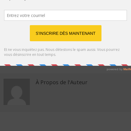
possibilité de dormir seul si l’on a besoin d’une bonne nuit de
sommeil, et de s’isoler pour vaquer à se propres occupations
(couture, peinture, sport …) Mais on n’est pas obligé de faire
chambre à part tous les soirs ! Pour certains, il est difficile de voir
en quoi tout cela pourrait aider. Il s’agit simplement d’une questio
de goûts. A vous de voir si vous faites partie des rares couples
pour qui faire chambre à part semble marcher !
EMAIL
FACEBOOK
À Propos de l'Auteur