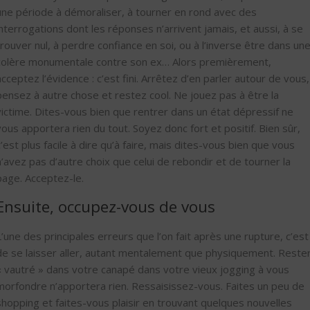
une période à démoraliser, à tourner en rond avec des
interrogations dont les réponses n’arrivent jamais, et aussi, à se
trouver nul, à perdre confiance en soi, ou à l’inverse être dans un
colère monumentale contre son ex… Alors premièrement,
acceptez l’évidence : c’est fini. Arrêtez d’en parler autour de vous,
pensez à autre chose et restez cool. Ne jouez pas à être la
victime. Dites-vous bien que rentrer dans un état dépressif ne
vous apportera rien du tout. Soyez donc fort et positif. Bien sûr,
c’est plus facile à dire qu’à faire, mais dites-vous bien que vous
n’avez pas d’autre choix que celui de rebondir et de tourner la
page. Acceptez-le.
Ensuite, occupez-vous de vous
L’une des principales erreurs que l’on fait après une rupture, c’est
de se laisser aller, autant mentalement que physiquement. Reste
« vautré » dans votre canapé dans votre vieux jogging à vous
morfondre n’apportera rien. Ressaisissez-vous. Faites un peu de
shopping et faites-vous plaisir en trouvant quelques nouvelles