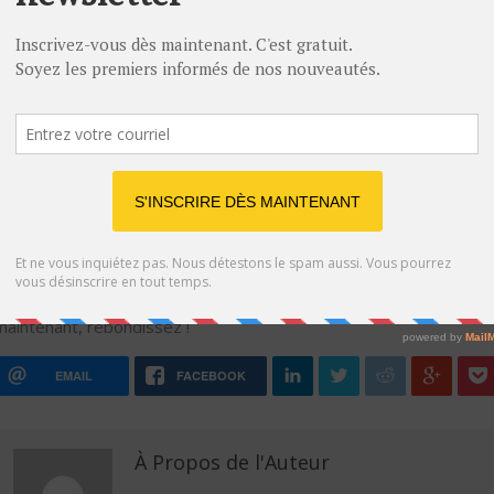
main, vous vous exposez à être approché, dragué, par des
personnes attirantes. Dans quelques temps vous vous direz que
vous avez été stupide non seulement de vous être morfondu
pendant plusieurs semaines, mais aussi d’avoir fréquenté cette
ex, qui vous aura fait perdre du temps – temps que vous auriez p
passer avec votre nouvelle rencontre, dont vous êtes follement
amoureux ! Bien sûr, tous ces conseils peuvent sembler un peu
idéalistes, et plus faciles à énoncer qu’à mettre en pratique. Mais
dites-vous que vous n’êtes pas la première personne à connaître
un chagrin d’amour, et que beaucoup ont fait l’erreur de se
morfondre pendant des mois, et ont ensuite passé une longue
période à retrouver quelqu’un. Faites le calcul. Switchez dès
maintenant, rebondissez !
EMAIL
FACEBOOK
À Propos de l'Auteur