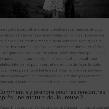
Une rupture peut être vraiment douloureuse, pénible, et vous
paralyser à l’idée de faire de nouvelles rencontres. Tout ce que
vous éprouvez, c’est le manque de la personne avec qui vous
venez de rompre, jusqu’à vous empêcher de dormir, et gâcher
votre quotidien. Vous avez le coeur brisé. Vous vous posez plein
de questions, et aucune réponse ne vient. Il s’agissait d’une
relation intense, et pour vous, elle a échoué de façon brutale ;
vous n’avez pas encore fait le deuil. Vous rendre à un nouveau
rendez-vous avec une inconnue ne vous motive pas vraiment.
Pourtant, il faudra bien passer le cap, inévitablement.
Comment s’y prendre pour les rencontres
après une rupture douloureuse ?
D’abord : soyez cool ! Après un chagrin d’amour, on passe souven