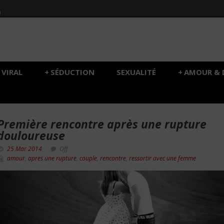
h
VIRAL
+
SÉDUCTION
SEXUALITÉ
+
AMOUR & 
Première rencontre après une rupture
douloureuse
25 Mar 2014
Off
amour
,
apres une rupture
,
couple
,
rencontre
,
ressortir avec une femme