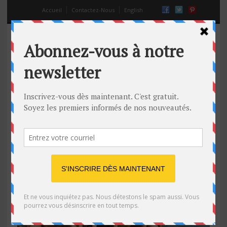
Accueil
Contactez-Nous
English
L’art de se mettre en valeur grâce
à un faire-valoir
16 Mar 2014
Off
astuces pour draguer
,
comment plaire aux femmes
,
draguer
,
faire-valoir
,
séduire
,
séduire une femme