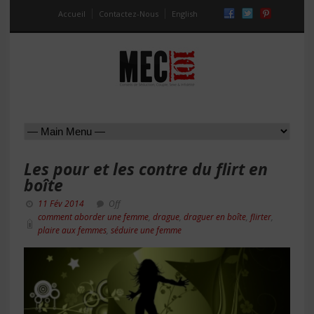
Accueil
Contactez-Nous
English
Les pour et les contre du flirt en
boîte
11 Fév 2014
Off
comment aborder une femme
,
drague
,
draguer en boîte
,
flirter
,
plaire aux femmes
,
séduire une femme