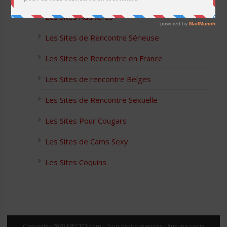
Les Sites Adultères
Les Sites de Rencontre Sérieuse
Les Sites de Rencontre en France
Les Sites de rencontre Belges
Les Sites de Rencontre Sexuelle
Les Sites Pour Cougars
Les Sites de Cams Sexy
Les Sites Coquins
Copyrights 2020 MEC101.com - Tous droits réservés - Aucune copie