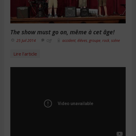
The show must go on, même à cet âge!
25 Juil 2014
Off
accident
,
éléves
,
groupe
,
rock
,
scéne
Lire l'article