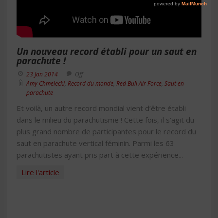
Un nouveau record établi pour un saut en
parachute !
23 Jan 2014
Off
Amy Chmelecki
,
Record du monde
,
Red Bull Air Force
,
Saut en
parachute
Et voilà, un autre record mondial vient d’être établi
dans le milieu du parachutisme ! Cette fois, il s’agit du
plus grand nombre de participantes pour le record du
saut en parachute vertical féminin. Parmi les 63
parachutistes ayant pris part à cette expérience...
Lire l'article