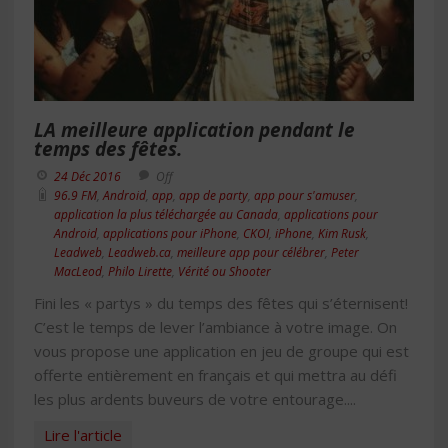
LA meilleure application pendant le
temps des fêtes.
24 Déc 2016
Off
96.9 FM
,
Android
,
app
,
app de party
,
app pour s'amuser
,
application la plus téléchargée au Canada
,
applications pour
Android
,
applications pour iPhone
,
CKOI
,
iPhone
,
Kim Rusk
,
Leadweb
,
Leadweb.ca
,
meilleure app pour célébrer
,
Peter
MacLeod
,
Philo Lirette
,
Vérité ou Shooter
Fini les « partys » du temps des fêtes qui s’éternisent!
C’est le temps de lever l’ambiance à votre image. On
vous propose une application en jeu de groupe qui est
offerte entièrement en français et qui mettra au défi
les plus ardents buveurs de votre entourage....
Lire l'article