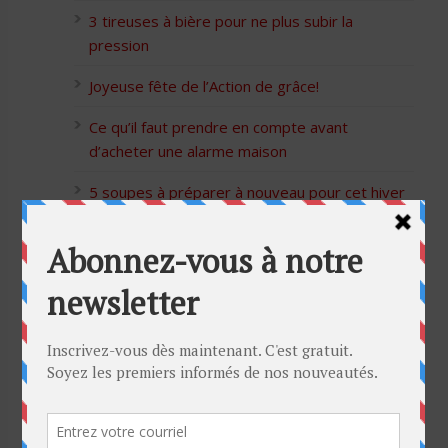
3 tireuses à bière pour ne plus subir la
pression
Joyeuse fête de l’Action de grâce!
Ce qu’il faut prendre en compte avant
d’acheter une alarme maison
5 soupes à préparer à nouveau pour cet hiver
Bon Halloween à tous
5 idées cadeaux Moulinex pour votre mère
pour l’Action de Grâce
Blague de café: Une femme infidèle trompe
son mari
Listes des Sites de Rencontre