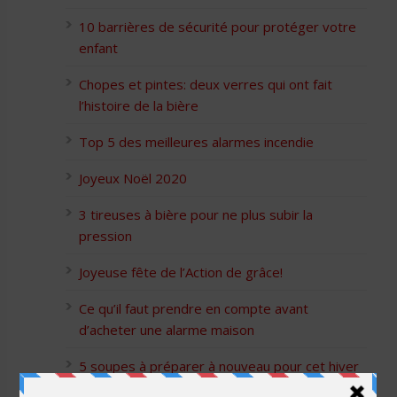
10 barrières de sécurité pour protéger votre
enfant
Chopes et pintes: deux verres qui ont fait
l’histoire de la bière
Top 5 des meilleures alarmes incendie
Joyeux Noël 2020
3 tireuses à bière pour ne plus subir la
pression
Joyeuse fête de l’Action de grâce!
Ce qu’il faut prendre en compte avant
d’acheter une alarme maison
5 soupes à préparer à nouveau pour cet hiver