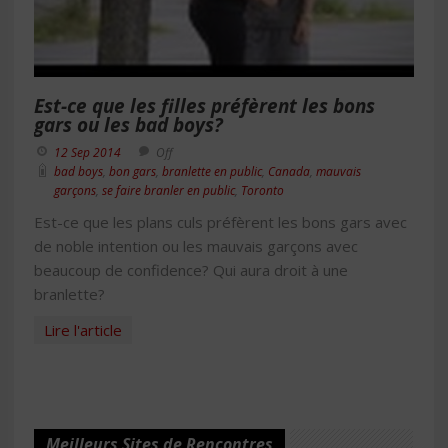
Est-ce que les filles préfèrent les bons
gars ou les bad boys?
12 Sep 2014
Off
bad boys
,
bon gars
,
branlette en public
,
Canada
,
mauvais
garçons
,
se faire branler en public
,
Toronto
Est-ce que les plans culs préfèrent les bons gars avec
de noble intention ou les mauvais garçons avec
beaucoup de confidence? Qui aura droit à une
branlette?
Lire l'article
Meilleurs Sites de Rencontres