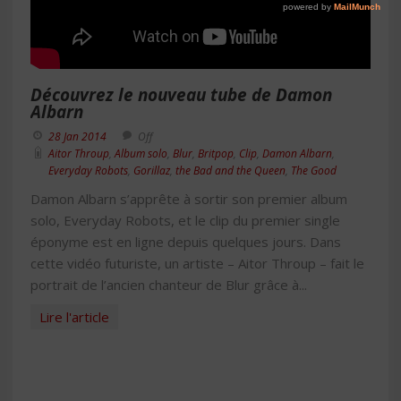
Découvrez le nouveau tube de Damon
Albarn
28 Jan 2014
Off
Aitor Throup
,
Album solo
,
Blur
,
Britpop
,
Clip
,
Damon Albarn
,
Everyday Robots
,
Gorillaz
,
the Bad and the Queen
,
The Good
Damon Albarn s’apprête à sortir son premier album
solo, Everyday Robots, et le clip du premier single
éponyme est en ligne depuis quelques jours. Dans
cette vidéo futuriste, un artiste – Aitor Throup – fait le
portrait de l’ancien chanteur de Blur grâce à...
Lire l'article