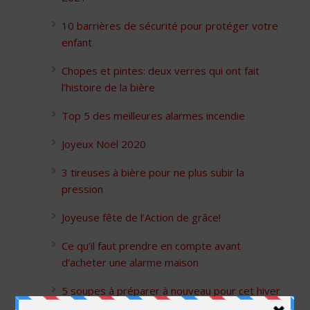
10 barrières de sécurité pour protéger votre
enfant
Chopes et pintes: deux verres qui ont fait
l’histoire de la bière
Top 5 des meilleures alarmes incendie
Joyeux Noël 2020
3 tireuses à bière pour ne plus subir la
pression
Joyeuse fête de l’Action de grâce!
Ce qu’il faut prendre en compte avant
d’acheter une alarme maison
5 soupes à préparer à nouveau pour cet hiver