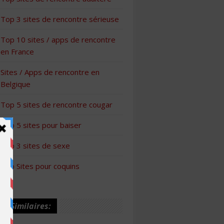
Top 3 sites de rencontre sérieuse
Top 10 sites / apps de rencontre
en France
Sites / Apps de rencontre en
Belgique
Top 5 sites de rencontre cougar
Top 5 sites pour baiser
Top 3 sites de sexe
Top Sites pour coquins
les Similaires: