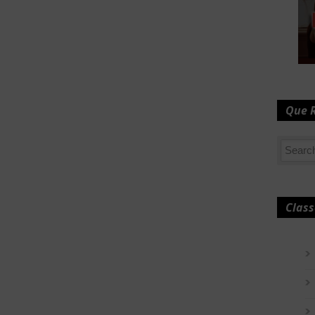
Que 
Class