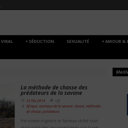
h
VIRAL
+
SÉDUCTION
SEXUALITÉ
+
AMOUR & 
Meill
La méthode de chasse des
prédateurs de la savane
23 Fév 2014
Off
Afrique
,
animaux de la savane
,
chasse
,
méthodes
de chasse
,
prédateurs
Personne n’ignore le fameux cliché tout
droit sorti des documentaires sur la vie