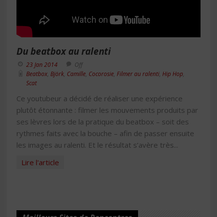
Du beatbox au ralenti
23 Jan 2014
Off
Beatbox
,
Björk
,
Camille
,
Cocorosie
,
Filmer au ralenti
,
Hip Hop
,
Scat
Ce youtubeur a décidé de réaliser une expérience
plutôt étonnante : filmer les mouvements produits par
ses lèvres lors de la pratique du beatbox – soit des
rythmes faits avec la bouche – afin de passer ensuite
les images au ralenti. Et le résultat s’avère très...
Lire l'article