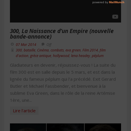
300, La Naissance d’un Empire (nouvelle
bande-annonce)
07 Mar 2014
Off
300
,
bataille
,
Cinéma
,
combats
,
eva green
,
Film 2014
,
film
d'action
,
grèce antique
,
hollywood
,
lena headey
,
péplum
Gladiateurs en devenir, réjouissez-vous ! La suite du
film 300 est en salle depuis le 5 mars, et est dans la
lignée du fameux péplum qui l’a précédé. Exit Gerard
Butler et Michael Fassbender, et bienvenue à la
sublime Eva Green, dans le rôle de la reine Artémise
1ère, une...
Lire l'article