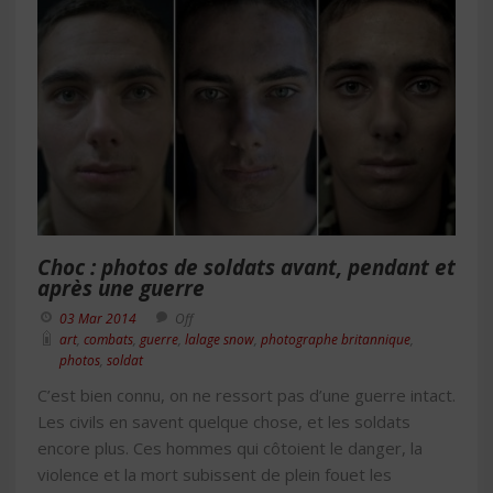
Choc : photos de soldats avant, pendant et
après une guerre
03 Mar 2014
Off
art
,
combats
,
guerre
,
lalage snow
,
photographe britannique
,
photos
,
soldat
C’est bien connu, on ne ressort pas d’une guerre intact.
Les civils en savent quelque chose, et les soldats
encore plus. Ces hommes qui côtoient le danger, la
violence et la mort subissent de plein fouet les