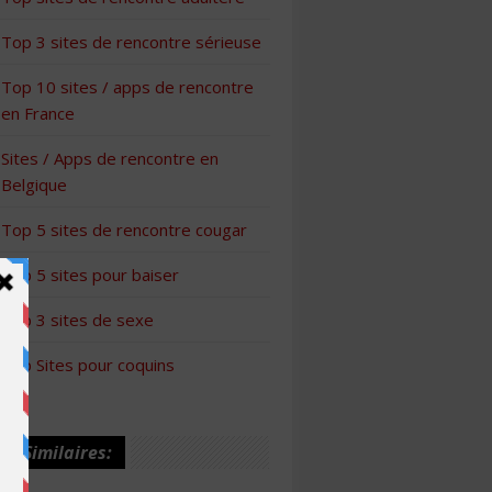
Top 3 sites de rencontre sérieuse
Top 10 sites / apps de rencontre
en France
Sites / Apps de rencontre en
Belgique
Top 5 sites de rencontre cougar
Top 5 sites pour baiser
Top 3 sites de sexe
Top Sites pour coquins
les Similaires: