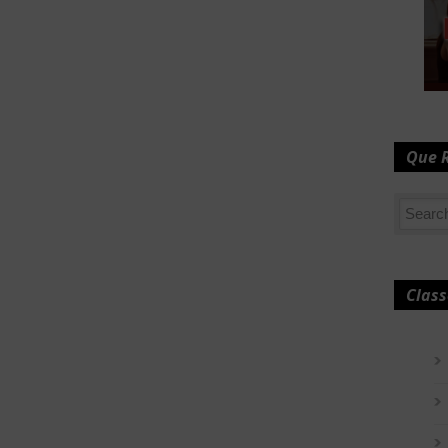
Que 
Class