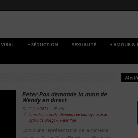
h
VIRAL
+
SÉDUCTION
SEXUALITÉ
+
AMOUR & 
Meill
Peter Pan demande la main de
Wendy en direct
22 Jan 2014
Off
Comédie musicale
,
Demande en mariage
,
Écosse
,
Hydro de Glasgow
,
Peter Pan
Lors d’une représentation de la comédie
musicale Peter Pan à l’Hydro de Glasgow,