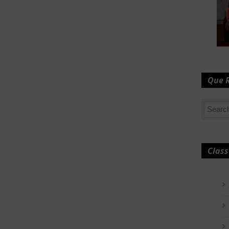
Que 
Class