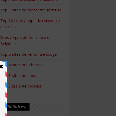
Top 3 sites de rencontre sérieuse
Top 10 sites / apps de rencontre
en France
Sites / Apps de rencontre en
Belgique
Top 5 sites de rencontre cougar
Top 5 sites pour baiser
Top 3 sites de sexe
Top Sites pour coquins
les Similaires: