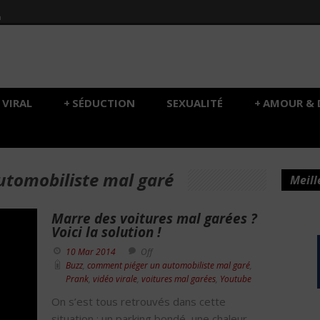
h
VIRAL
+
SÉDUCTION
SEXUALITÉ
+
AMOUR & 
tomobiliste mal garé
Meill
Marre des voitures mal garées ?
Voici la solution !
10 Mar 2014
Off
Buzz
,
comment piéger un automobiliste mal garé
,
Prank
,
vidéo virale
,
voitures mal garées
,
Youtube
On s’est tous retrouvés dans cette
situation : un parking bondé, une chaleur