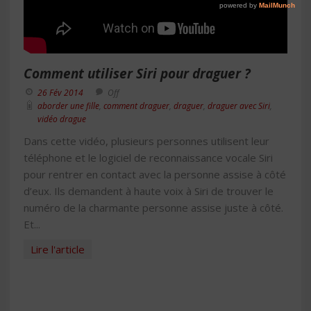
Comment utiliser Siri pour draguer ?
26 Fév 2014
Off
aborder une fille
,
comment draguer
,
draguer
,
draguer avec Siri
,
vidéo drague
Dans cette vidéo, plusieurs personnes utilisent leur
téléphone et le logiciel de reconnaissance vocale Siri
pour rentrer en contact avec la personne assise à côté
d’eux. Ils demandent à haute voix à Siri de trouver le
numéro de la charmante personne assise juste à côté.
Et...
Lire l'article