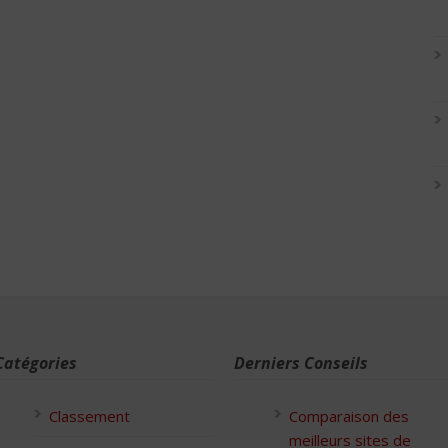
Catégories
Derniers Conseils
Classement
Comparaison des
meilleurs sites de