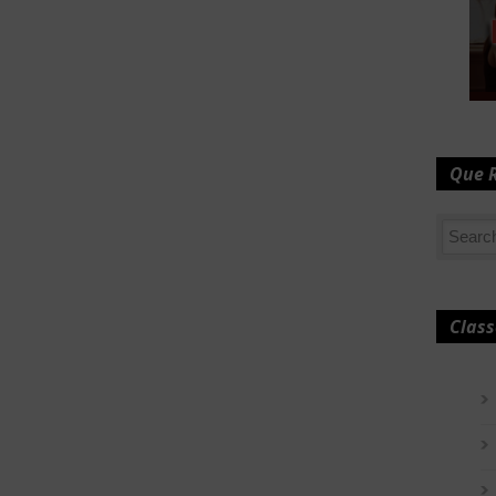
Que 
Class