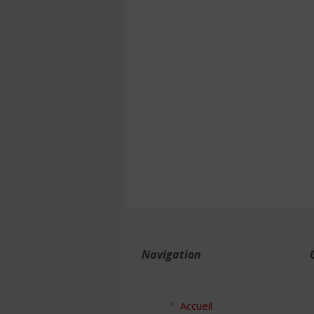
Navigation
Accueil