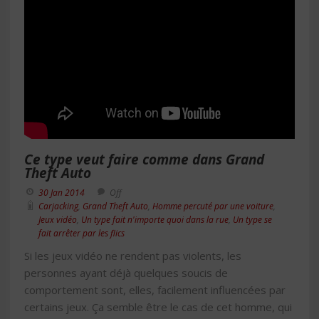
Ce type veut faire comme dans Grand
Theft Auto
30 Jan 2014
Off
Carjacking
,
Grand Theft Auto
,
Homme percuté par une voiture
,
Jeux vidéo
,
Un type fait n'importe quoi dans la rue
,
Un type se
fait arrêter par les flics
Si les jeux vidéo ne rendent pas violents, les
personnes ayant déjà quelques soucis de
comportement sont, elles, facilement influencées par
certains jeux. Ça semble être le cas de cet homme, qui