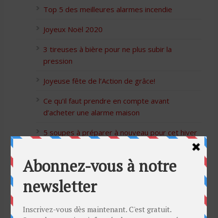
Top 5 des meilleures alarmes incendie
Joyeux Noël 2020
3 tireuses à bière pour ne plus subir la
pression
Joyeuse fête de l’Action de grâce!
Ce qu’il faut prendre en compte avant
d’acheter une alarme maison
5 soupes à préparer à nouveau pour cet hiver
Bon Halloween à tous
5 idées cadeaux Moulinex pour votre mère
pour l’Action de Grâce
Blague de café: Une femme infidèle trompe
son mari