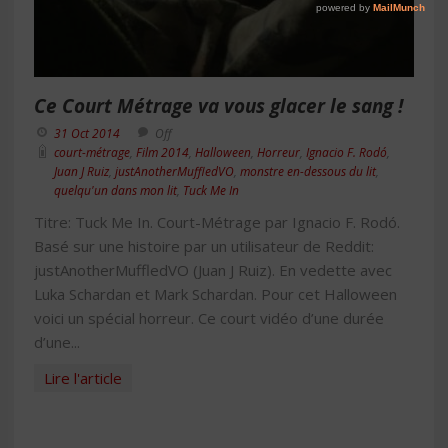
Ce Court Métrage va vous glacer le sang !
31 Oct 2014
Off
court-métrage
,
Film 2014
,
Halloween
,
Horreur
,
Ignacio F. Rodó
,
Juan J Ruiz
,
justAnotherMuffledVO
,
monstre en-dessous du lit
,
quelqu'un dans mon lit
,
Tuck Me In
Titre: Tuck Me In. Court-Métrage par Ignacio F. Rodó.
Basé sur une histoire par un utilisateur de Reddit:
justAnotherMuffledVO (Juan J Ruiz). En vedette avec
Luka Schardan et Mark Schardan. Pour cet Halloween
voici un spécial horreur. Ce court vidéo d’une durée
d’une...
Lire l'article