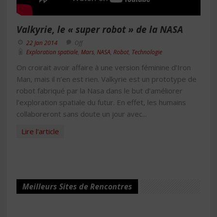
Valkyrie, le « super robot » de la NASA
22 Jan 2014
Off
Exploration spatiale
,
Mars
,
NASA
,
Robot
,
Technologie
On croirait avoir affaire à une version féminine d’Iron
Man, mais il n’en est rien. Valkyrie est un prototype de
robot fabriqué par la Nasa dans le but d’améliorer
l’exploration spatiale du futur. En effet, les humains
collaboreront sans doute un jour avec...
Lire l'article
Meilleurs Sites de Rencontres