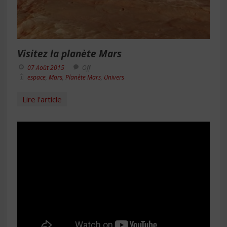
Visitez la planète Mars
07 Août 2015
Off
espace
,
Mars
,
Planète Mars
,
Univers
Lire l'article