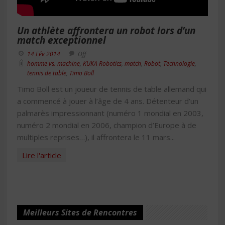
Un athlète affrontera un robot lors d’un
match exceptionnel
14 Fév 2014
Off
homme vs. machine
,
KUKA Robotics
,
match
,
Robot
,
Technologie
,
tennis de table
,
Timo Boll
Timo Boll est un joueur de tennis de table allemand qui
a commencé à jouer à l’âge de 4 ans. Détenteur d’un
palmarès impressionnant (numéro 1 mondial en 2003,
numéro 2 mondial en 2006, champion d’Europe à de
multiples reprises…), il affrontera le 11 mars...
Lire l'article
Meilleurs Sites de Rencontres