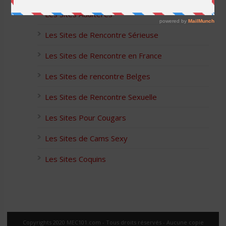
Les Sites Adultères
Les Sites de Rencontre Sérieuse
Les Sites de Rencontre en France
Les Sites de rencontre Belges
Les Sites de Rencontre Sexuelle
Les Sites Pour Cougars
Les Sites de Cams Sexy
Les Sites Coquins
Copyrights 2020 MEC101.com - Tous droits réservés - Aucune copie