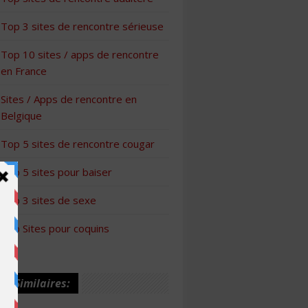
Top 3 sites de rencontre sérieuse
Top 10 sites / apps de rencontre
en France
Sites / Apps de rencontre en
Belgique
Top 5 sites de rencontre cougar
Top 5 sites pour baiser
Top 3 sites de sexe
Top Sites pour coquins
les Similaires: