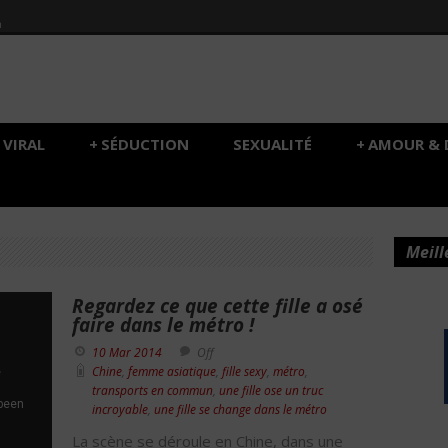
h
VIRAL
+
SÉDUCTION
SEXUALITÉ
+
AMOUR & 
Meill
Regardez ce que cette fille a osé
faire dans le métro !
10 Mar 2014
Off
Chine
,
femme asiatique
,
fille sexy
,
métro
,
transports en commun
,
une fille ose un truc
incroyable
,
une fille se change dans le métro
La scène se déroule en Chine, dans une