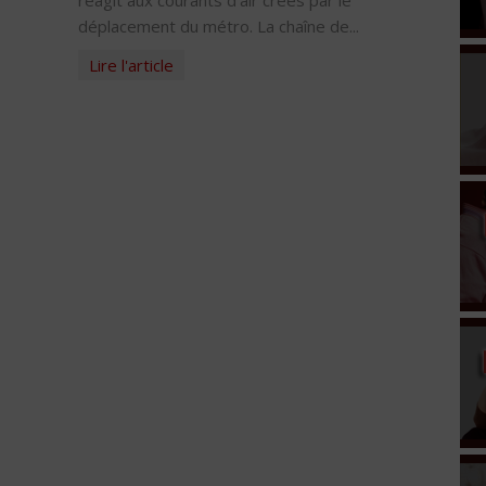
réagit aux courants d’air créés par le
déplacement du métro. La chaîne de...
Lire l'article