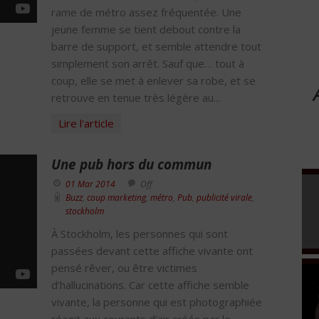
rame de métro assez fréquentée. Une
jeune femme se tient debout contre la
barre de support, et semble attendre tout
simplement son arrêt. Sauf que… tout à
coup, elle se met à enlever sa robe, et se
retrouve en tenue très légère au...
Lire l'article
Une pub hors du commun
01 Mar 2014
Off
Buzz
,
coup marketing
,
métro
,
Pub
,
publicité virale
,
stockholm
À Stockholm, les personnes qui sont
passées devant cette affiche vivante ont
pensé rêver, ou être victimes
d’hallucinations. Car cette affiche semble
vivante, la personne qui est photographiée