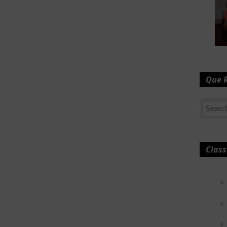
Que 
Class