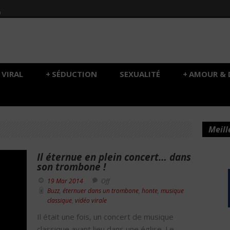
h
VIRAL
+
SÉDUCTION
SEXUALITÉ
+
AMOUR & 
Meill
Il éternue en plein concert… dans
son trombone !
19 Mar 2014
Off
Buzz
,
éternuer dans un trombone
,
honte
,
musique
classique
,
vidéo virale
Il était une fois, un concert de musique
classique ayant lieu dans une église. Le