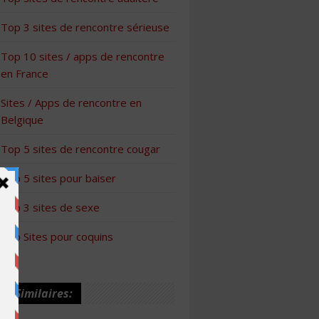
Top 3 sites de rencontre sérieuse
Top 10 sites / apps de rencontre
en France
Sites / Apps de rencontre en
Belgique
Top 5 sites de rencontre cougar
Top 5 sites pour baiser
Top 3 sites de sexe
Top Sites pour coquins
les Similaires: