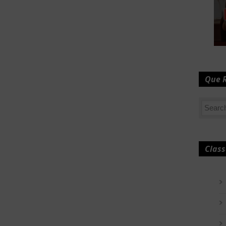
Que 
Class