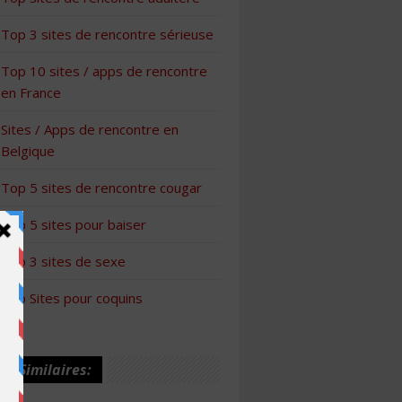
Top 3 sites de rencontre sérieuse
Top 10 sites / apps de rencontre
en France
Sites / Apps de rencontre en
Belgique
Top 5 sites de rencontre cougar
Top 5 sites pour baiser
Top 3 sites de sexe
Top Sites pour coquins
les Similaires: