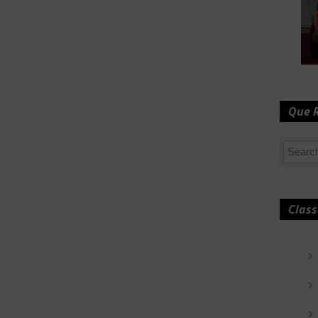
Que 
Class