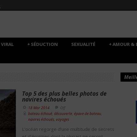
h
VIRAL
+
SÉDUCTION
SEXUALITÉ
+
AMOUR & 
Meill
Top 5 des plus belles photos de
navires échoués
18 Mar 2014
Off
bateau échoué
,
découverte
,
épave de bateau
,
navires échoués
,
voyages
L’océan regorge d’une multitude de secrets
et d’énigmes dont la plupart ne seront