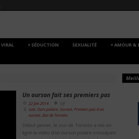
h
VIRAL
+
SÉDUCTION
SEXUALITÉ
+
AMOUR & 
Meill
Un ourson fait ses premiers pas
22 Jan 2014
Off
cute
,
Ours polaire
,
Ourson
,
Premiers pas d'un
ourson
,
Zoo de Toronto
Début janvier, le zoo de Toronto a mis en
ligne la vidéo d’un ourson polaire s’essayant