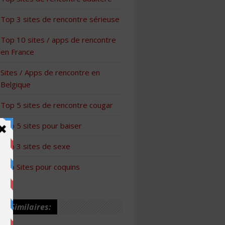
Top 3 sites de rencontre sérieuse
Top 10 sites / apps de rencontre
en France
Sites / Apps de rencontre en
Belgique
Top 5 sites de rencontre cougar
Top 5 sites pour baiser
Top 3 sites de sexe
Top Sites pour coquins
les Similaires: