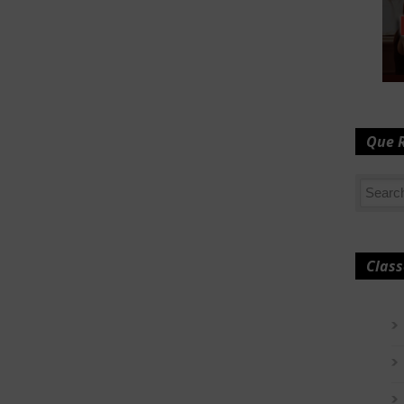
Que 
Class