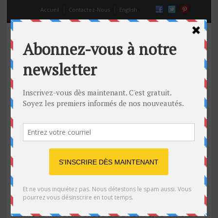
Accueil
Contactez-Nous
English
parnormal
Les lieux les plus hantés de la planète
24 Juin 2018
Off
Angleterre
,
Belgique
,
Canada
,
Chine
,
états-unis
,
fantômes
,
France
,
hôpital hanté
,
Italie
,
lieux effrayants
,
lieux hantés
,
maisons hantées
,
parnormal
,
prison hantée
1- Le château d’Edimbourg (Ecosse) C’est le lieu le plus
hanté du monde. Avec 800 ans d’histoire, ce château a