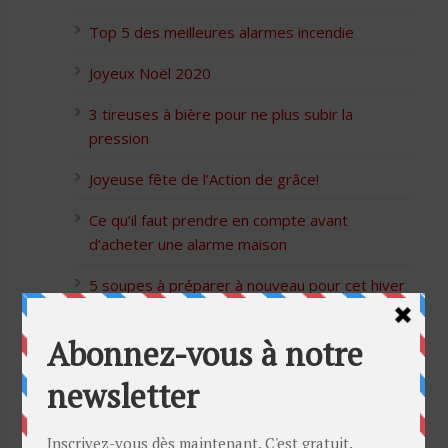
Top 5 des meilleures alarmes incendie
Joyeux Noël 2020
3 tireuses à bière pour ne plus subir la
pression
Joyeuse fête de l’Action de grâce!
Ce qu’il faut prendre en compte avant
d’acheter une alarme maison
5 soupes à préparer à nouveau pour cet hiver
Bon Halloween à tous
5 idées cadeaux Moulinex pour votre mère
pour l’Action de Grâce
Blague de café: Une femme infidèle trompe