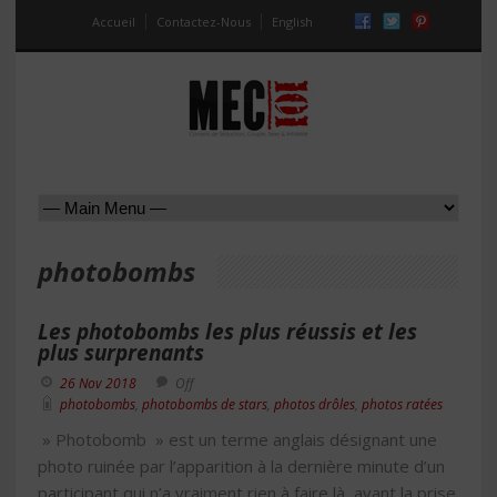
Accueil
Contactez-Nous
English
photobombs
Les photobombs les plus réussis et les
plus surprenants
26 Nov 2018
Off
photobombs
,
photobombs de stars
,
photos drôles
,
photos ratées
» Photobomb » est un terme anglais désignant une
photo ruinée par l’apparition à la dernière minute d’un
participant qui n’a vraiment rien à faire là, avant la prise.