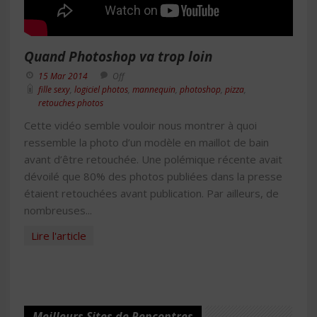
Quand Photoshop va trop loin
15 Mar 2014
Off
fille sexy
,
logiciel photos
,
mannequin
,
photoshop
,
pizza
,
retouches photos
Cette vidéo semble vouloir nous montrer à quoi
ressemble la photo d’un modèle en maillot de bain
avant d’être retouchée. Une polémique récente avait
dévoilé que 80% des photos publiées dans la presse
étaient retouchées avant publication. Par ailleurs, de
nombreuses...
Lire l'article
Meilleurs Sites de Rencontres