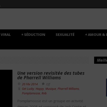
h
VIRAL
+
SÉDUCTION
SEXUALITÉ
+
AMOUR & 
Meill
Une version revisitée des tubes
de Pharrell Williams
20 Fév 2014
Off
Get Lucky
,
Happy
,
Musique
,
Pharrell Williams
,
Pomplamoose
,
Rnb
Pomplamoose est un groupe en activité
depuis 2008 et composé de Jack Conte et