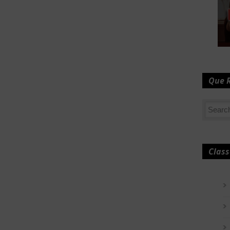
Que 
Class