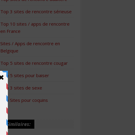
Top 3 sites de rencontre sérieuse
Top 10 sites / apps de rencontre
en France
Sites / Apps de rencontre en
Belgique
Top 5 sites de rencontre cougar
Top 5 sites pour baiser
Top 3 sites de sexe
Top Sites pour coquins
les Similaires: