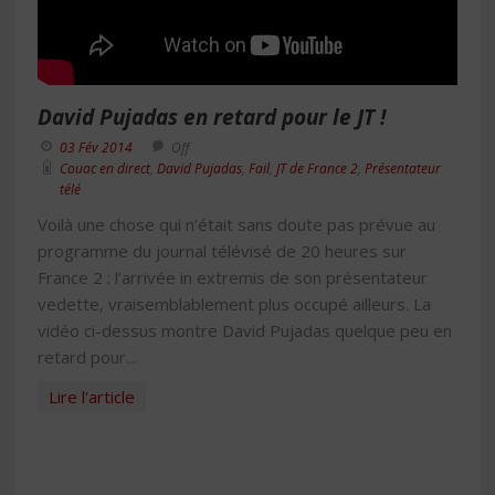
David Pujadas en retard pour le JT !
03 Fév 2014
Off
Couac en direct
,
David Pujadas
,
Fail
,
JT de France 2
,
Présentateur
télé
Voilà une chose qui n’était sans doute pas prévue au
programme du journal télévisé de 20 heures sur
France 2 : l’arrivée in extremis de son présentateur
vedette, vraisemblablement plus occupé ailleurs. La
vidéo ci-dessus montre David Pujadas quelque peu en
retard pour...
Lire l'article