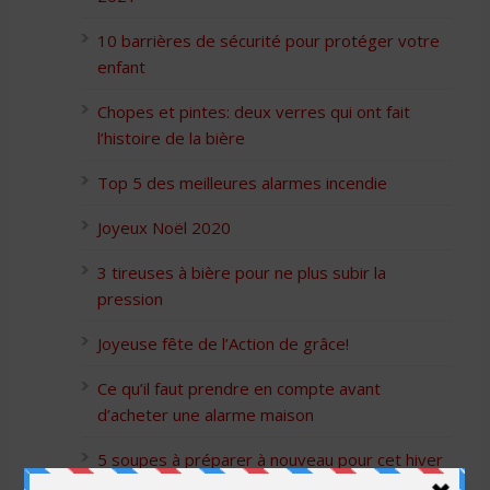
10 barrières de sécurité pour protéger votre
enfant
Chopes et pintes: deux verres qui ont fait
l’histoire de la bière
Top 5 des meilleures alarmes incendie
Joyeux Noël 2020
3 tireuses à bière pour ne plus subir la
pression
Joyeuse fête de l’Action de grâce!
Ce qu’il faut prendre en compte avant
d’acheter une alarme maison
5 soupes à préparer à nouveau pour cet hiver