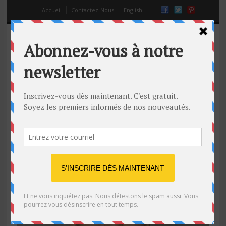
Accueil
Contactez-Nous
English
quel type d’hommes plaît aux
femmes