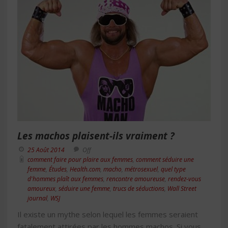
Les machos plaisent-ils vraiment ?
25 Août 2014
Off
comment faire pour plaire aux femmes
,
comment séduire une
femme
,
Études
,
Health.com
,
macho
,
métrosexuel
,
quel type
d'hommes plaît aux femmes
,
rencontre amoureuse
,
rendez-vous
amoureux
,
séduire une femme
,
trucs de séductions
,
Wall Street
journal
,
WSJ
Il existe un mythe selon lequel les femmes seraient
fatalement attirées par les hommes machos. Si vous