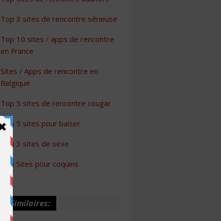
Top 3 sites de rencontre sérieuse
Top 10 sites / apps de rencontre
en France
Sites / Apps de rencontre en
Belgique
Top 5 sites de rencontre cougar
Top 5 sites pour baiser
Top 3 sites de sexe
Top Sites pour coquins
les Similaires: