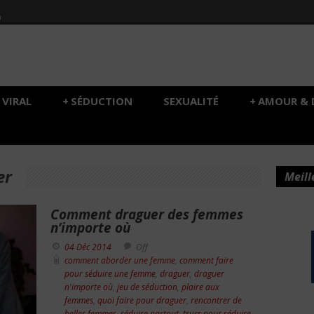
h
VIRAL
+
SÉDUCTION
SEXUALITÉ
+
AMOUR & 
er
Meill
Comment draguer des femmes
n’importe où
04 Déc 2014
Off
comment aborder une femme
,
comment faire
pour séduire une femme
,
draguer
,
draguer
n'importe où
,
jeu de séduction
,
plaire aux
femmes
,
quoi faire pour draguer
,
rencontrer de
belles femmes
,
séduire partout
,
trucs pour séduire