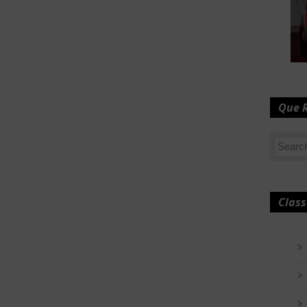
Que 
Class