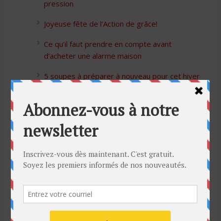
pression
Joyeuse fête de l’Action de grâce!
Ce qu’il faut prendre en compte avant
d’acheter une alarme maison
5 soupes à préparer à nouveau pour cet hiver
Bon Halloween à tous
5 idées cadeaux Moulinex pour votre mère
pour l’Action de Grâce
Blague de café: Une femme infidèle trompe
son mari
Listes des Sites de Rencontre