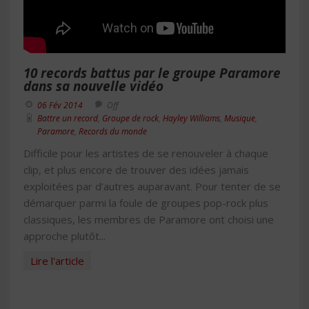
10 records battus par le groupe Paramore
dans sa nouvelle vidéo
06 Fév 2014
Off
Battre un record
,
Groupe de rock
,
Hayley Williams
,
Musique
,
Paramore
,
Records du monde
Difficile pour les artistes de se renouveler à chaque
clip, et plus encore de trouver des idées jamais
exploitées par d’autres auparavant. Pour tenter de se
démarquer parmi la foule de groupes pop-rock plus
classiques, les membres de Paramore ont choisi une
approche plutôt...
Lire l'article