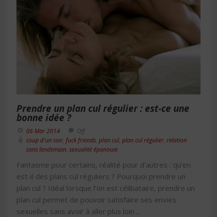
Prendre un plan cul régulier : est-ce une
bonne idée ?
06 Mar 2014
Off
coup d'un soir
,
fuck friends
,
plan cul
,
plan cul régulier
,
relation
sans lendemain
,
sexualité épanouie
Fantasme pour certains, réalité pour d’autres : qu’en
est-il des plans cul réguliers ? Pourquoi prendre un
plan cul ? Idéal lorsque l’on est célibataire, prendre un
plan cul permet de pouvoir satisfaire ses envies
sexuelles sans avoir à aller plus loin ...