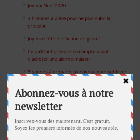
Joyeux Noël 2020
3 tireuses à bière pour ne plus subir la
pression
Joyeuse fête de l’Action de grâce!
Ce qu’il faut prendre en compte avant
d’acheter une alarme maison
5 soupes à préparer à nouveau pour cet hiver
Bon Halloween à tous
5 idées cadeaux Moulinex pour votre mère
pour l’Action de Grâce
Blague de café: Une femme infidèle trompe
son mari