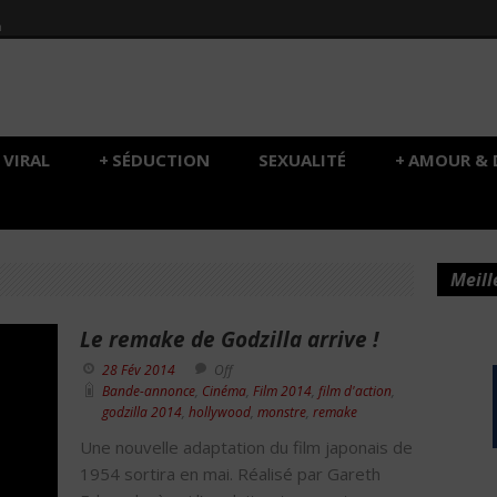
h
VIRAL
+
SÉDUCTION
SEXUALITÉ
+
AMOUR & 
Meill
Le remake de Godzilla arrive !
28 Fév 2014
Off
Bande-annonce
,
Cinéma
,
Film 2014
,
film d'action
,
godzilla 2014
,
hollywood
,
monstre
,
remake
Une nouvelle adaptation du film japonais de
1954 sortira en mai. Réalisé par Gareth