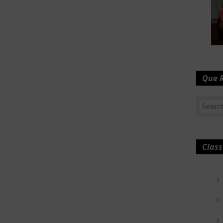
Que 
Class