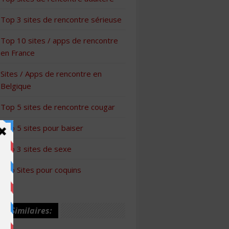
Top 3 sites de rencontre sérieuse
Top 10 sites / apps de rencontre
en France
Sites / Apps de rencontre en
Belgique
Top 5 sites de rencontre cougar
Top 5 sites pour baiser
Top 3 sites de sexe
Top Sites pour coquins
les Similaires: