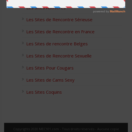
Les Sites Adultères
Les Sites de Rencontre Sérieuse
Les Sites de Rencontre en France
Les Sites de rencontre Belges
Les Sites de Rencontre Sexuelle
Les Sites Pour Cougars
Les Sites de Cams Sexy
Les Sites Coquins
Copyrights 2020 MEC101.com - Tous droits réservés - Aucune copie