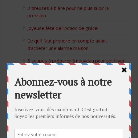
3 tireuses à bière pour ne plus subir la
pression
Joyeuse fête de l’Action de grâce!
Ce qu’il faut prendre en compte avant
d’acheter une alarme maison
5 soupes à préparer à nouveau pour cet hiver
Bon Halloween à tous
5 idées cadeaux Moulinex pour votre mère
pour l’Action de Grâce
Blague de café: Une femme infidèle trompe
son mari