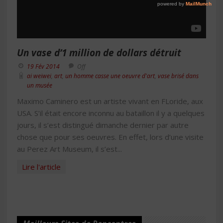
Un vase d’1 million de dollars détruit
19 Fév 2014
Off
ai weiwei
,
art
,
un homme casse une oeuvre d'art
,
vase brisé dans
un musée
Maximo Caminero est un artiste vivant en FLoride, aux
USA. S’il était encore inconnu au bataillon il y a quelques
jours, il s’est distingué dimanche dernier par autre
chose que pour ses oeuvres. En effet, lors d’une visite
au Perez Art Museum, il s’est...
Lire l'article