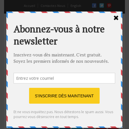
Accueil
Contactez-Nous
English
Ah, les belles années de nos
parents! Les jeunes rigolent, les
plus vieux se souviennent du bon
temps.
06 Août 2014
Off
adultes
,
Internet
,
jeunes
,
passé
,
Technologie
https://www.youtube.com/watch?v=d0mg9DxvfZE"